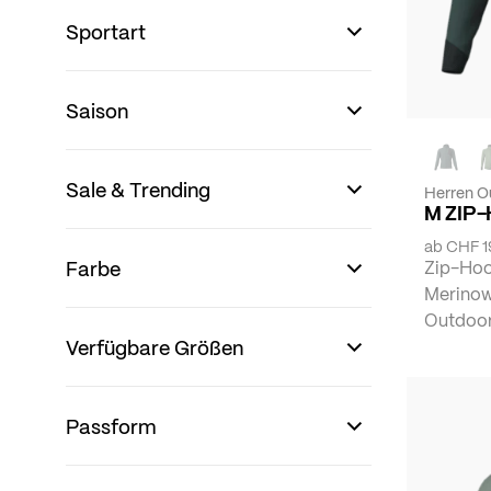
Sportart
Saison
Sale & Trending
Herren O
M ZIP
ab
CHF 1
Farbe
Zip-Hoo
Merinow
Outdoora
Verfügbare Größen
Passform