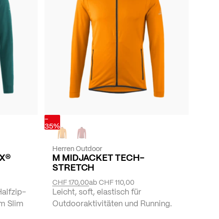
-
35%
Herren Outdoor
X®
M MIDJACKET TECH-
STRETCH
CHF 170,00
ab
CHF 110,00
Halfzip-
Leicht, soft, elastisch für
im Slim
Outdooraktivitäten und Running.