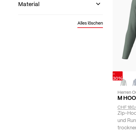
Material
Alles löschen
-
30%
Herren O
M HOO
CHF 180
Zip-Hoo
und Runn
trocknen