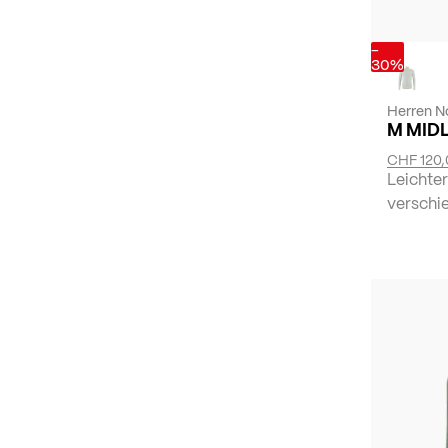
-
30%
Herren N
M MID
CHF 120,
Leichter
verschie