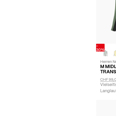
-
30%
Herren N
M MID
TRANS
CHF 99,
Vielseit
Langlauf