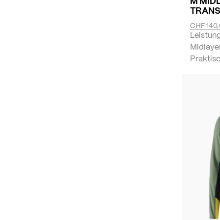
M MID
TRANS
CHF 140
Leistung
Midlaye
Praktis