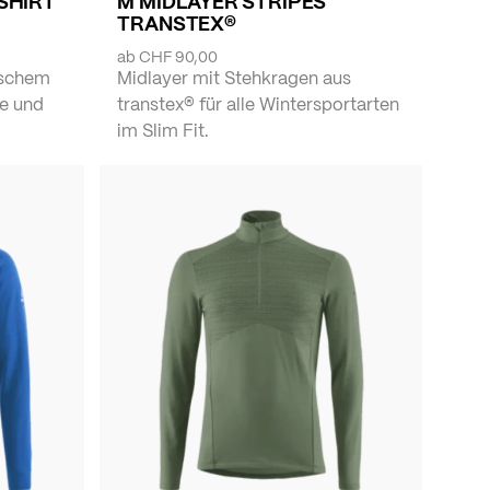
SHIRT
M MIDLAYER STRIPES
TRANSTEX®
ab
CHF 90,00
tischem
Midlayer mit Stehkragen aus
e und
transtex® für alle Wintersportarten
im Slim Fit.