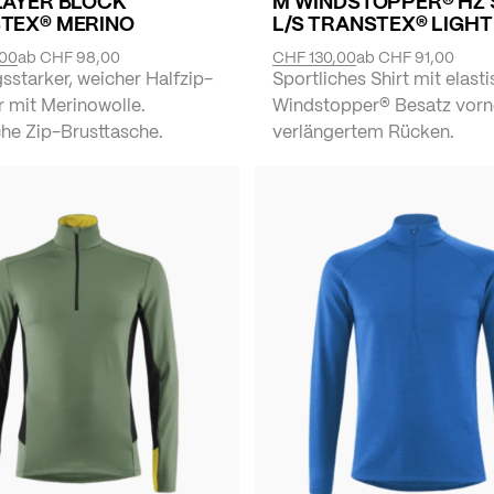
LAYER BLOCK
M WINDSTOPPER® HZ 
TEX® MERINO
L/S TRANSTEX® LIGHT
,00
ab
CHF 98,00
CHF 130,00
ab
CHF 91,00
sstarker, weicher Halfzip-
Sportliches Shirt mit elas
r mit Merinowolle.
Windstopper® Besatz vorn
che Zip-Brusttasche.
verlängertem Rücken.