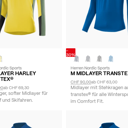
-
30%
ordic Sports
Herren Nordic Sports
LAYER HARLEY
M MIDLAYER TRANSTE
TEX®
CHF 90,00
ab
CHF 63,00
Midlayer mit Stehkragen a
00
ab
CHF 69,30
iger, softer Midlayer für
transtex® für alle Wintersp
 und Skifahren.
im Comfort Fit.