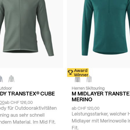
Award
Winner
utdoor
Herren Skitouring
DY TRANSTEX® CUBE
M MIDLAYER TRANSTE
MERINO
,00
ab
CHF 126,00
dy für Outdooraktivitäten
ab
CHF 120,00
Leistungsstarker, weicher 
ing aus sehr schnell
Midlayer mit Merinowolle 
dem Material. Im Mid Fit.
Fit.