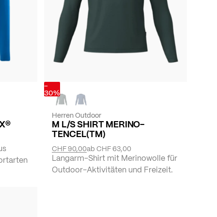
-
30%
Herren Outdoor
X®
M L/S SHIRT MERINO-
TENCEL(TM)
us
CHF 90,00
ab
CHF 63,00
Langarm-Shirt mit Merinowolle für
ortarten
Outdoor-Aktivitäten und Freizeit.