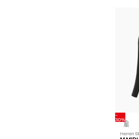
-
30%
Herren Sk