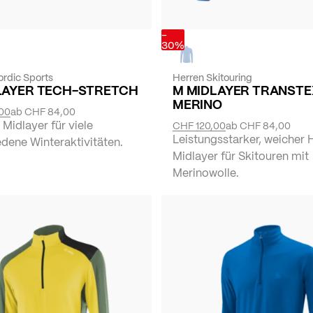
-
30%
ordic Sports
Herren Skitouring
LAYER TECH-STRETCH
M MIDLAYER TRANSTE
MERINO
00
ab
CHF 84,00
 Midlayer für viele
CHF 120,00
ab
CHF 84,00
Leistungsstarker, weicher 
dene Winteraktivitäten.
Midlayer für Skitouren mit
Merinowolle.