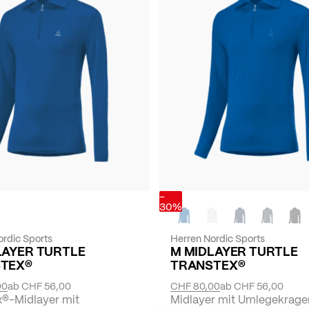
-
30%
ordic Sports
Herren Nordic Sports
LAYER TURTLE
M MIDLAYER TURTLE
TEX®
TRANSTEX®
00
ab
CHF 56,00
CHF 80,00
ab
CHF 56,00
x®-Midlayer mit
Midlayer mit Umlegekrage