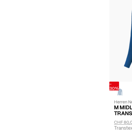
-
30%
Herren N
M MID
TRANS
CHF 80,
Transte