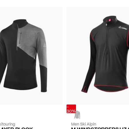
-
30%
itouring
Men Ski Alpin