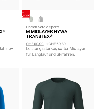
-
30%
Herren Nordic Sports
X®
M MIDLAYER HYWA
TRANSTEX®
CHF 99,00
ab
CHF 69,30
Halfzip-
Leistungsstarker, softer Midlayer
für Langlauf und Skifahren.