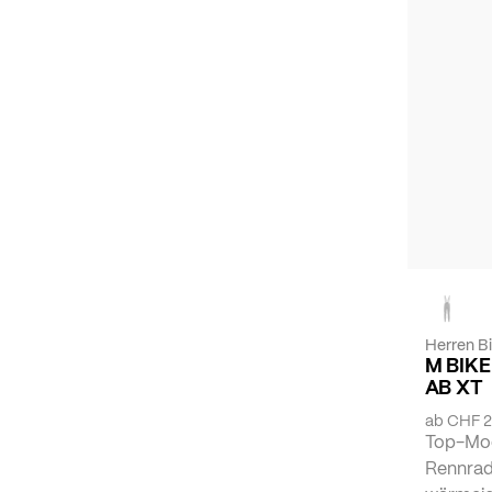
Herren B
M BIKE
AB XT
ab
CHF 2
Top-Mod
Rennrad