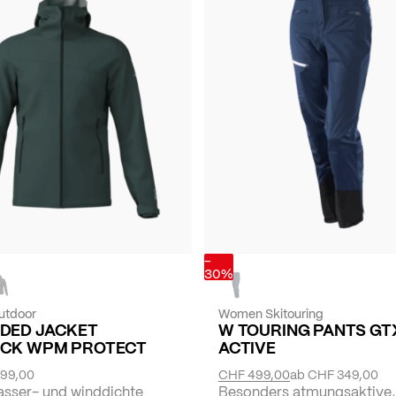
-
30%
utdoor
Women Skitouring
DED JACKET
W TOURING PANTS GT
CK WPM PROTECT
ACTIVE
99,00
CHF 499,00
ab
CHF 349,00
sser- und winddichte
Besonders atmungsaktive