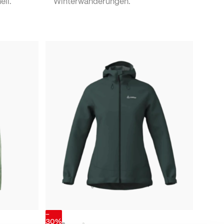
ell.
Winterwanderungen.
-
30%