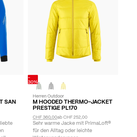
-
30%
Herren Outdoor
ET SAN
M HOODED THERMO-JACKET
PRESTIGE PL170
CHF 360,00
ab
CHF 252,00
liebte
Sehr warme Jacke mit PrimaLoft®
en
für den Alltag oder leichte