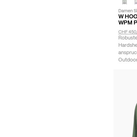
Damen Sk
W HOO
WPM 
CHF 450
Robuste
Hardshe
anspruc
Outdoor