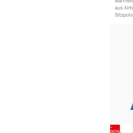
wärmeis
aus Airb
Sitzpols
-
30%