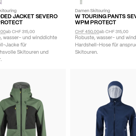
itouring
Damen Skitouring
DED JACKET SEVERO
W TOURING PANTS SE
PROTECT
WPM PROTECT
,00
ab
CHF 315,00
CHF 450,00
ab
CHF 315,00
, wasser- und winddichte
Robuste, wasser- und wind
ll-Jacke für
Hardshell-Hose für anspru
hsvolle Skitouren und
Skitouren.
.