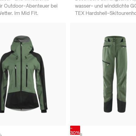
ür Outdoor-Abenteuer bei
wasser- und winddichte 
tter. Im Mid Fit.
TEX Hardshell-Skitourenh
-
30%