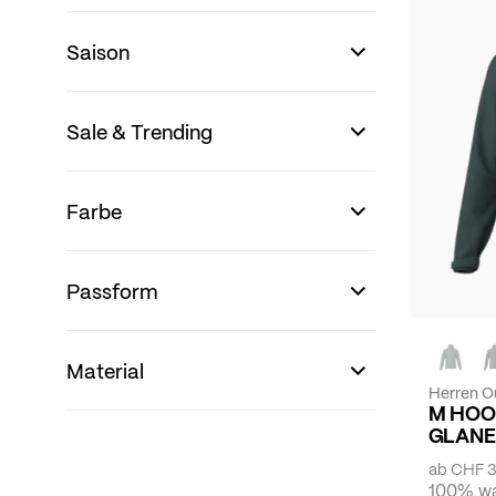
Saison
Sale & Trending
Farbe
Passform
Material
Herren O
M HOO
GLANE
ab
CHF 3
100% wa