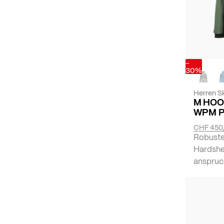
-
30%
Herren Sk
M HOO
WPM 
CHF 450
Robuste
Hardshe
anspruc