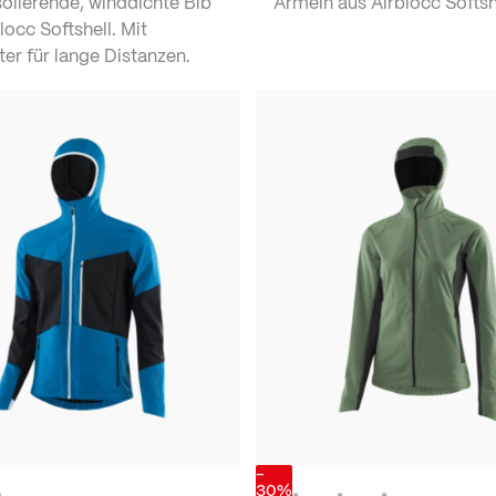
olierende, winddichte Bib
Ärmeln aus Airblocc Softsh
locc Softshell. Mit
ter für lange Distanzen.
-
30%