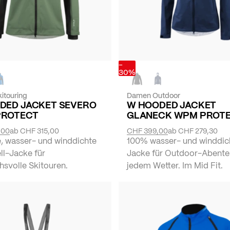
-
30%
itouring
Damen Outdoor
DED JACKET SEVERO
W HOODED JACKET
PROTECT
GLANECK WPM PROT
,00
ab
CHF 315,00
CHF 399,00
ab
CHF 279,30
, wasser- und winddichte
100% wasser- und winddic
ll-Jacke für
Jacke für Outdoor-Abente
hsvolle Skitouren.
jedem Wetter. Im Mid Fit.