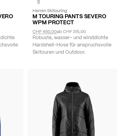
Herren Skitouring
VERO
M TOURING PANTS SEVERO
WPM PROTECT
CHF 450,00
ab
CHF 315,00
dichte
Robuste, wasser- und winddichte
chsvolle
Hardshell-Hose für anspruchsvolle
Skitouren und Outdoor.