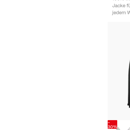
Jacke f
jedem We
-
30%