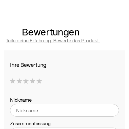
Bewertungen
Teile deine Erfahrung. Bewerte das Produkt.
Ihre Bewertung
1
2
3
4
5
star
stars
stars
stars
stars
Nickname
Zusammenfassung