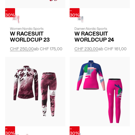
-
-
30%
30%
Women Nordic Sports
Damen Nordic Sports
W RACESUIT
W RACESUIT
WORLDCUP 23
WORLDCUP 24
CHF 250,00
ab
CHF 175,00
CHF 230,00
ab
CHF 161,00
-
-
30%
30%