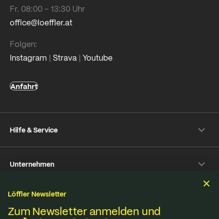
Fr. 08:00 – 13:30 Uhr
office@loeffler.at
Folgen:
Instagram
|
Strava
|
Youtube
Anfahrt
Hilfe & Service
Versand- & Zahlung
Unternehmen
Rückversand
Häufige Fragen
Über Löffler
Pflegetipps
Löffler Newsletter
Nachhaltigkeit
Nachhaltigkeit
Reparaturservice
Zum Newsletter anmelden und
Jobs & Karriere