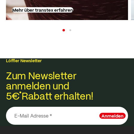
Mehr über transtex erfahren
Löffler Newsletter
Zum Newsletter
anmelden und
5€
Rabatt erhalten!
Anmelden