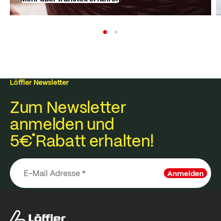
Löffler Newsletter
Zum Newsletter
anmelden und
5€
Rabatt erhalten!
Anmelden