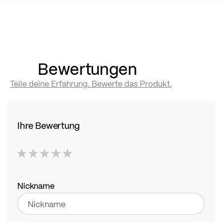
Bewertungen
Teile deine Erfahrung. Bewerte das Produkt.
Ihre Bewertung
1
2
3
4
5
star
stars
stars
stars
stars
Nickname