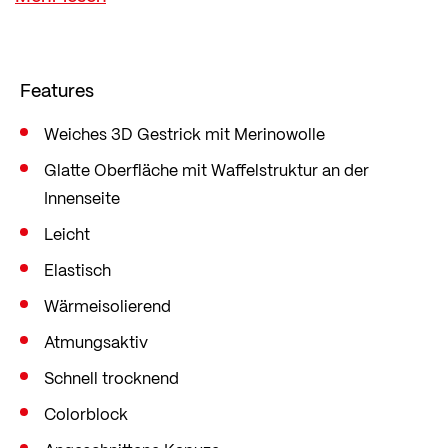
Thermomanagement.
Praktisch sind die beiden Reißverschluss-
Eingrifftaschen und die offenen Innentaschen.
Features
Geschnitten ist der Hoody im beliebten Mid Fit,
der locker, aber dennoch figurbetont sitzt und
Weiches 3D Gestrick mit Merinowolle
somit ausreichend Bewegungsfreiheit bietet.
Glatte Oberfläche mit Waffelstruktur an der
Innenseite
Leicht
Elastisch
Wärmeisolierend
Atmungsaktiv
Schnell trocknend
Colorblock