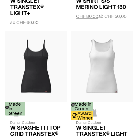
W SINGLET
W SHIRT S/S
TRANSTEX®
MERINO LIGHT 130
LIGHT+
CHF 80,00
ab
CHF 56,00
ab
CHF 60,00
Made
Made in
in
Green
Green
Award
Winner
Damen Outdoor
Damen Outdoor
W SPAGHETTI TOP
W SINGLET
GRID TRANSTEX®
TRANSTEX® LIGHT