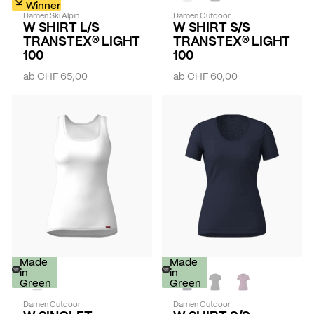
Winner
Damen Ski Alpin
Damen Outdoor
W SHIRT L/S
W SHIRT S/S
TRANSTEX® LIGHT
TRANSTEX® LIGHT
100
100
ab
CHF 65,00
ab
CHF 60,00
Made
-
Made
in
30%
in
Green
Green
Damen Outdoor
Damen Outdoor