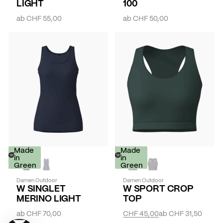
LIGHT
100
ab
CHF 55,00
ab
CHF 50,00
Made
-
Made
in
30%
in
Green
Green
Damen Outdoor
Damen Outdoor
W SINGLET
W SPORT CROP
MERINO LIGHT
TOP
ab
CHF 70,00
CHF 45,00
ab
CHF 31,50