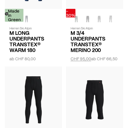
Made
-
in
30%
Green
Herren Ski Alpin
Herren Ski Alpin
M LONG
M 3/4
UNDERPANTS
UNDERPANTS
TRANSTEX®
TRANSTEX®
WARM 180
MERINO 200
ab
CHF 80,00
CHF 95,00
ab
CHF 66,50