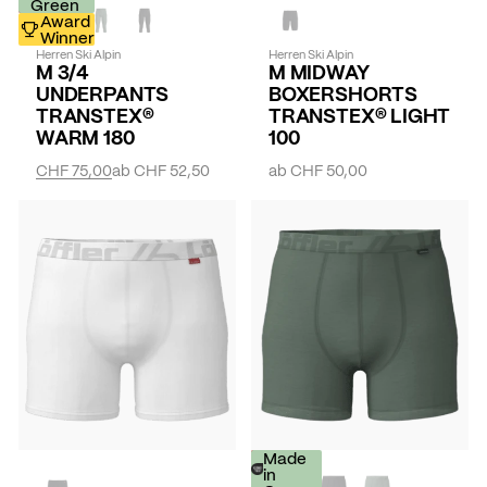
30%
Green
Award
Winner
Herren Ski Alpin
Herren Ski Alpin
M 3/4
M MIDWAY
UNDERPANTS
BOXERSHORTS
TRANSTEX®
TRANSTEX® LIGHT
WARM 180
100
CHF 75,00
ab
CHF 52,50
ab
CHF 50,00
-
Made
30%
in