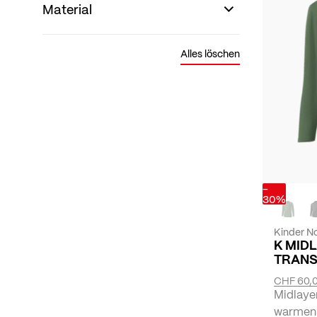
Material
Alles löschen
-
30%
Kinder No
K MID
TRANS
CHF 60,
Midlaye
warmen 