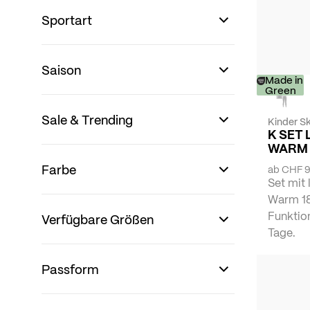
Sportart
Saison
Made in
Green
Sale & Trending
Kinder Sk
K SET
WARM 
Farbe
ab
CHF 9
Set mit 
Warm 18
Funktio
Verfügbare Größen
Tage.
Passform