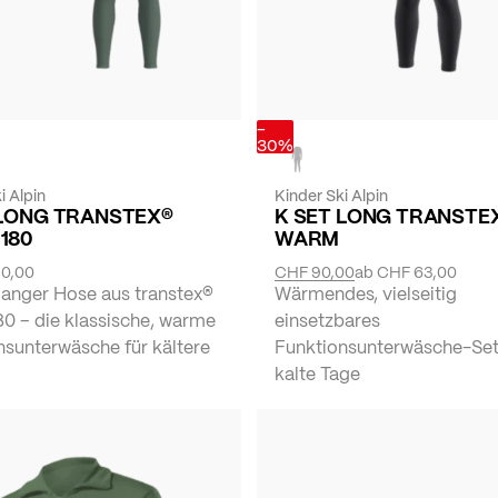
-
30%
i Alpin
Kinder Ski Alpin
 LONG TRANSTEX®
K SET LONG TRANSTE
180
WARM
0,00
CHF 90,00
ab
CHF 63,00
langer Hose aus transtex®
Wärmendes, vielseitig
0 – die klassische, warme
einsetzbares
nsunterwäsche für kältere
Funktionsunterwäsche-Set
kalte Tage