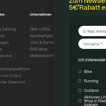
Zum Newsle
5€
Rabatt e
ice
Unternehmen
Nachhaltigkeit
& Zahlung
Über Löffler
Stoffe aus eig
and
Nachhaltigkeit
regional herge
ragen
Jobs & Karriere
s
B2B Shop
service
Mediendatenbank
Ich interessie
ichtungsplattform
Bike
n von A bis Z
Running
ster Übersicht
Outdoor
Aktionen Löf
Shop in Ried 
Innkreis