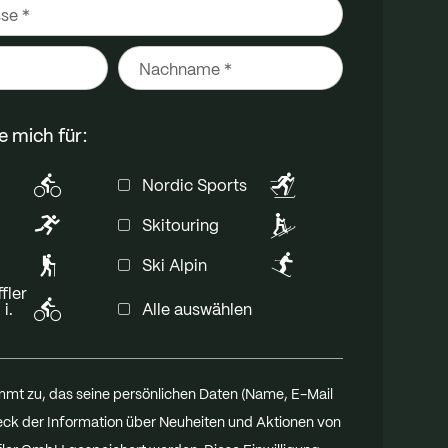
Gratulat
ener Strickerei in Ried im Innkreis,
Ru
Ou
stellt in Österreich und Europa.
Du hast dic
Ak
Ried i
Made for better
re mich für:
De
Nordic Sports
OEKO-TEX® STANDARD 100
E-Mai
und A
Skitouring
werden
OEKO-TEX® STeP
Ski Alpin
Nachr
fler
i.
Alle auswählen
OEKO-TEX® MADE IN GREEN
mmt zu, das seine persönlichen Daten (Name, E-Mail
Nachhaltigkeitsbericht
ck der Information über Neuheiten und Aktionen von