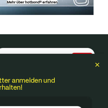
Mehr über hotbond® erfahren
Anmelden
tter anmelden und
rhalten!
Ich i
Bi