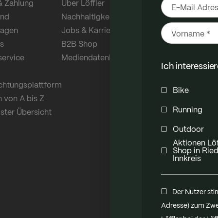
& Zahlung
Über Löffler
Stoffe aus eig
and
Nachhaltigkeit
regional herge
ragen
Jobs & Karriere
s
B2B Shop
service
Mediendatenbank
Ich interessie
ichtungsplattform
Bike
n von A bis Z
Running
ster Übersicht
Outdoor
Aktionen Löf
Shop in Ried 
Innkreis
Der Nutzer sti
Adresse) zum Zwe