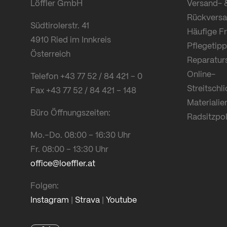
Löffler GmbH
Versand- 
Rückvers
Südtirolerstr. 41
Häufige F
4910 Ried im Innkreis
Pflegetipp
Österreich
Reparatur
Online-
Telefon +43 77 52 / 84 421 – 0
Streitschl
Fax +43 77 52 / 84 421 – 148
Materialie
Büro Öffnungszeiten:
Radsitzpol
Mo.–Do. 08:00 – 16:30 Uhr
Fr. 08:00 – 13:30 Uhr
office@loeffler.at
Folgen:
Instagram
|
Strava
|
Youtube