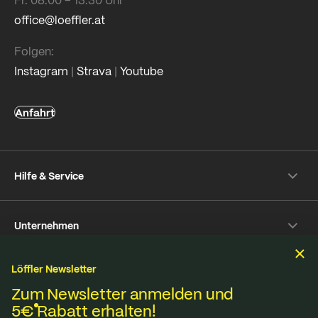
office@loeffler.at
Folgen:
Instagram
|
Strava
|
Youtube
Anfahrt
Hilfe & Service
Versand- & Zahlung
Unternehmen
Rückversand
Häufige Fragen
Über Löffler
Pflegetipps
Löffler Newsletter
Nachhaltigkeit
Nachhaltigkeit
Reparaturservice
Zum Newsletter anmelden und
Jobs & Karriere
5€
Rabatt erhalten!
Online-Streitschlichtungsplattform
Stoffe aus eigener Strickerei in Ried im Innkreis,
B2B Shop