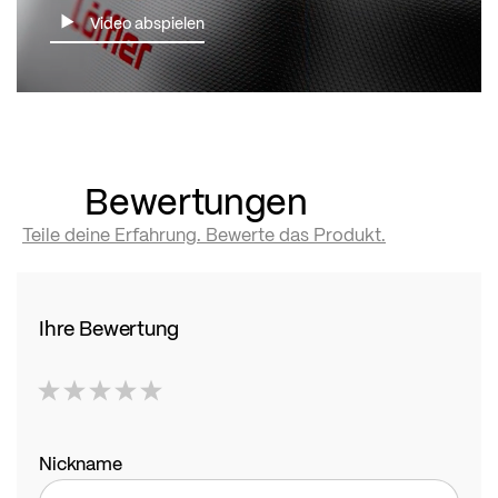
Video abspielen
Bewertungen
Teile deine Erfahrung. Bewerte das Produkt.
Ihre Bewertung
1
2
3
4
5
star
stars
stars
stars
stars
Nickname