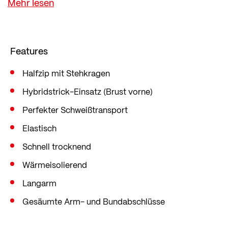
Im sportlichen Slim Fit, der eng am Körper anliegt
und so sportartspezifisch jede Bewegung
mitmacht. Gestrickt in Ried im Innkreis,
Features
Österreich.
Halfzip mit Stehkragen
Hybridstrick-Einsatz (Brust vorne)
Perfekter Schweißtransport
Elastisch
Schnell trocknend
Wärmeisolierend
Langarm
Gesäumte Arm- und Bundabschlüsse