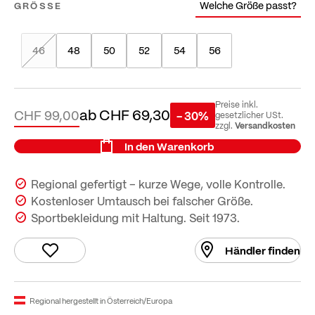
Welche Größe passt?
GRÖSSE
46
48
50
52
54
56
Preise inkl.
ab
CHF 69,30
CHF 99,00
- 30%
gesetzlicher USt.
Versandkosten
zzgl.
In den Warenkorb
Regional gefertigt – kurze Wege, volle Kontrolle.
Kostenloser Umtausch bei falscher Größe.
Sportbekleidung mit Haltung. Seit 1973.
Händler finden
Regional hergestellt in Österreich/Europa