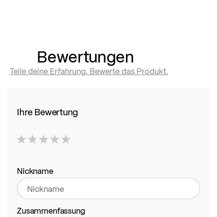
Bewertungen
Teile deine Erfahrung. Bewerte das Produkt.
Ihre Bewertung
1
2
3
4
5
star
stars
stars
stars
stars
Nickname
Zusammenfassung