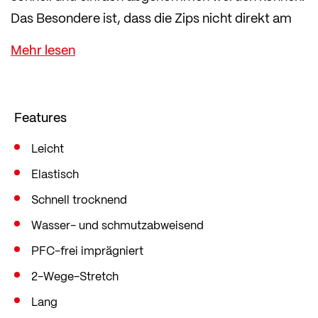
Das Besondere ist, dass die Zips nicht direkt am
Beinabschluss der kurzen Hose angebracht sind,
sondern weiter oben und somit ein störendes
Scheuern vermieden wird.
Darüber hinaus überzeugt die Trekkinghose durch
Features
eine schmale Beinführung und eine schlank
zulaufende Beinweite. Der 2-Wege-Stretch, die
Leicht
geformten Knie und die Elastikzone im Bund
Elastisch
sorgen für eine gute Bewegungsfreiheit.
Schnell trocknend
Wasser- und schmutzabweisend
PFC-frei imprägniert
2-Wege-Stretch
Lang