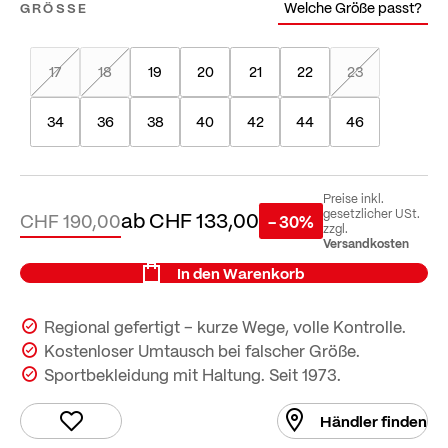
Welche Größe passt?
GRÖSSE
17
18
19
20
21
22
23
34
36
38
40
42
44
46
Preise inkl.
ab
CHF 133,00
gesetzlicher USt.
CHF 190,00
- 30%
zzgl.
Versandkosten
In den Warenkorb
Regional gefertigt – kurze Wege, volle Kontrolle.
Kostenloser Umtausch bei falscher Größe.
Sportbekleidung mit Haltung. Seit 1973.
Händler finden