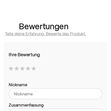
Bewertungen
Teile deine Erfahrung. Bewerte das Produkt.
Ihre Bewertung
1
2
3
4
5
star
stars
stars
stars
stars
Nickname
Zusammenfassung