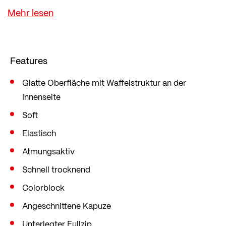
Das weiche Fleece hat auf der Innenseite eine
Waffelstruktur, die für eine hohe Luftzirkulation
und Atmungsaktivität sorgt und somit dein
Körperklima optimal reguliert.
Features
Außerdem besteht der Polyesteranteil zu 57 % aus
recyceltem Material. Im beliebten Mid Fit, der
Glatte Oberfläche mit Waffelstruktur an der
Innenseite
locker, aber dennoch figurbetont sitzt und somit
ausreichend Bewegungsfreiheit bietet.
Soft
Elastisch
Atmungsaktiv
Schnell trocknend
Colorblock
Angeschnittene Kapuze
Unterlegter Fullzip