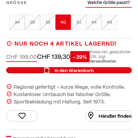
Welche Größe passt?
GRÖSSE
34
36
38
40
42
44
46
NUR NOCH
4
ARTIKEL LAGERND!
Preise inkl. gesetzlicher
CHF 139,30
CHF 199,00
- 29%
USt. zzgl.
Versandkosten
In den Warenkorb
Regional gefertigt – kurze Wege, volle Kontrolle.
Kostenloser Umtausch bei falscher Größe.
Sportbekleidung mit Haltung. Seit 1973.
Händler finden
Regional hergestellt in Österreich/Europa