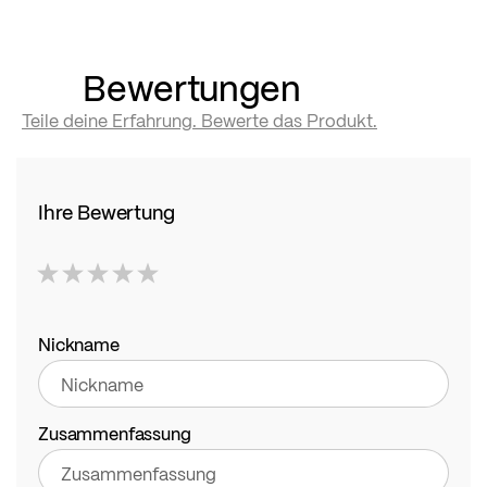
Bewertungen
Teile deine Erfahrung. Bewerte das Produkt.
Ihre Bewertung
1
2
3
4
5
star
stars
stars
stars
stars
Nickname
Zusammenfassung