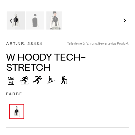
ART.NR.
28434
Teile deine Erfahrung. Bewerte das Produkt.
W HOODY TECH-
STRETCH
Mid
Fit
FARBE