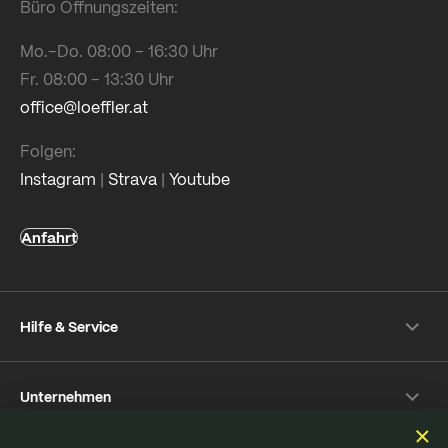
Büro Öffnungszeiten:
Mo.–Do. 08:00 – 16:30 Uhr
Fr. 08:00 – 13:30 Uhr
office@loeffler.at
Folgen:
Instagram
|
Strava
|
Youtube
Anfahrt
Hilfe & Service
Versand- & Zahlung
Unternehmen
Rückversand
Häufige Fragen
Über Löffler