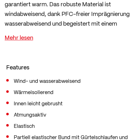
garantiert warm. Das robuste Material ist
windabweisend, dank PFC-freier Imprägnierung
wasserabweisend und begeistert mit einem
angenehmen Tragegefühl dank weicher
Innenseite.
Die Hose verfügt über seitliche, mit Mesh
hinterlegte Belüftungszips und eine Zip-
Features
Oberschenkeltasche. Sie ist im geraden Comfort-
Fit in lockerer Passform und mit viel
Wind- und wasserabweisend
Bewegungsfreiheit geschnitten.
Wärmeisolierend
Innen leicht gebrusht
Atmungsaktiv
Elastisch
Partiell elastischer Bund mit Gürtelschlaufen und