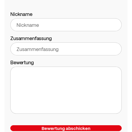
1
2
3
4
5
star
stars
stars
stars
stars
Nickname
Zusammenfassung
Bewertung
Bewertung abschicken