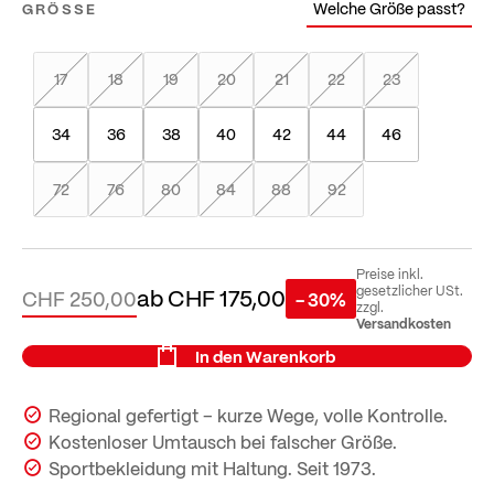
Welche Größe passt?
GRÖSSE
17
18
19
20
21
22
23
34
36
38
40
42
44
46
72
76
80
84
88
92
Preise inkl.
ab
CHF 175,00
gesetzlicher USt.
CHF 250,00
- 30%
zzgl.
Versandkosten
In den Warenkorb
Regional gefertigt – kurze Wege, volle Kontrolle.
Kostenloser Umtausch bei falscher Größe.
Sportbekleidung mit Haltung. Seit 1973.