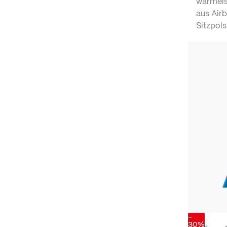
wärmeis
aus Airb
Sitzpols
-
30%