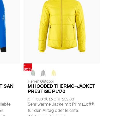
-
30%
Herren Outdoor
ET SAN
M HOODED THERMO-JACKET
PRESTIGE PL170
CHF 360,00
ab
CHF 252,00
liebte
Sehr warme Jacke mit PrimaLoft®
en
für den Alltag oder leichte