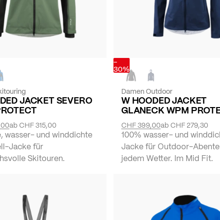
-
30%
itouring
Damen Outdoor
DED JACKET SEVERO
W HOODED JACKET
PROTECT
GLANECK WPM PROT
,00
ab
CHF 315,00
CHF 399,00
ab
CHF 279,30
, wasser- und winddichte
100% wasser- und winddic
ll-Jacke für
Jacke für Outdoor-Abente
hsvolle Skitouren.
jedem Wetter. Im Mid Fit.