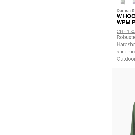
Damen Sk
W HOO
WPM 
CHF 450
Robuste
Hardshe
anspruc
Outdoor