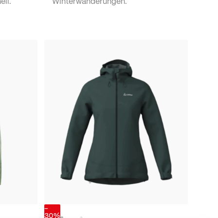
ell.
Winterwanderungen.
-
30%