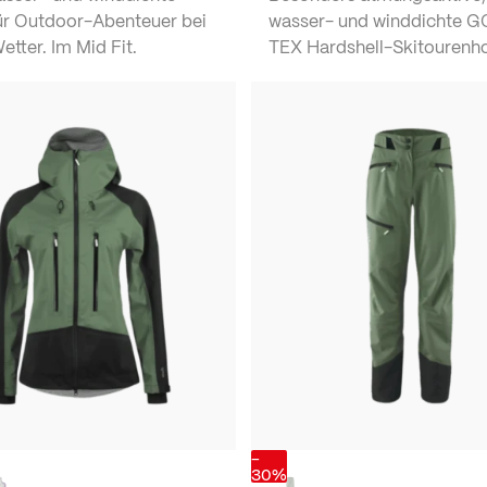
ür Outdoor-Abenteuer bei
wasser- und winddichte 
tter. Im Mid Fit.
TEX Hardshell-Skitourenh
-
30%