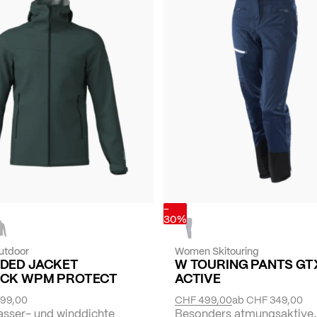
-
30%
utdoor
Women Skitouring
DED JACKET
W TOURING PANTS GT
CK WPM PROTECT
ACTIVE
99,00
CHF 499,00
ab
CHF 349,00
sser- und winddichte
Besonders atmungsaktive