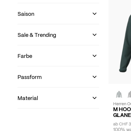
Saison
Sale & Trending
Farbe
Passform
Material
Herren O
M HOO
GLANE
ab
CHF 3
100% wa