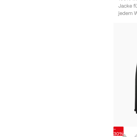
Jacke f
jedem We
-
30%