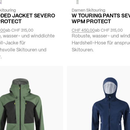
itouring
Damen Skitouring
DED JACKET SEVERO
W TOURING PANTS SE
PROTECT
WPM PROTECT
,00
ab
CHF 315,00
CHF 450,00
ab
CHF 315,00
, wasser- und winddichte
Robuste, wasser- und wind
ll-Jacke für
Hardshell-Hose für anspru
hsvolle Skitouren und
Skitouren.
.