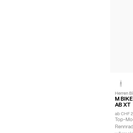
Herren B
M BIKE
AB XT
ab
CHF 2
Top-Mod
Rennrad