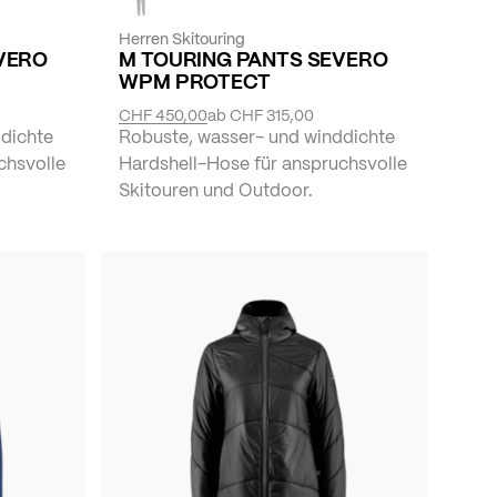
Herren Skitouring
VERO
M TOURING PANTS SEVERO
WPM PROTECT
CHF 450,00
ab
CHF 315,00
dichte
Robuste, wasser- und winddichte
chsvolle
Hardshell-Hose für anspruchsvolle
Skitouren und Outdoor.