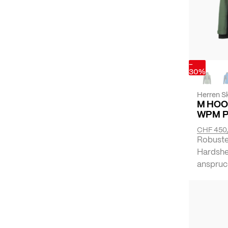
-
30%
Herren Sk
M HOO
WPM 
CHF 450
Robuste
Hardshe
anspruc