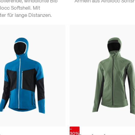
olierende, winddichte Bib
Ärmeln aus Airblocc Softsh
locc Softshell. Mit
ter für lange Distanzen.
-
30%