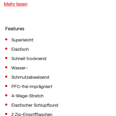
- so hält dich nichts mehr von deiner Tour ab, auch
wenn du mal ins Schwitzen kommst.
Außerdem mit bequemem Schlupfbund und dem
Comfort Elastic Sitzpolster, dem Allround-Polster
Features
für eine kompakte bis aufrechte Sitzposition mit
optimalem Schutz und Druckentlastung im
Superleicht
vorderen und hinteren Bereich.
Elastisch
Schnell trocknend
Wasser-
Schmutzabweisend
PFC-frei imprägniert
4-Wege-Stretch
Elastischer Schlupfbund
2 Zip-Eingrifftaschen