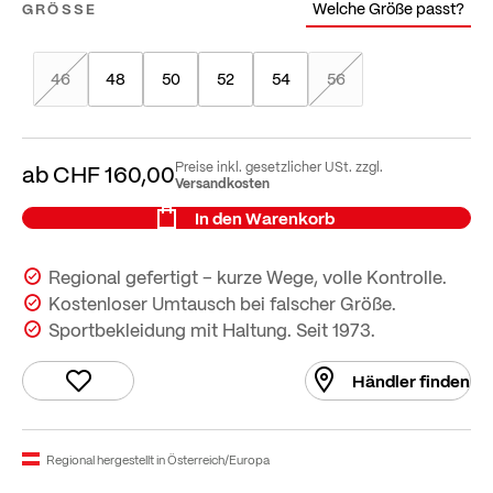
Welche Größe passt?
GRÖSSE
46
48
50
52
54
56
Preise inkl. gesetzlicher USt. zzgl.
ab
CHF 160,00
Versandkosten
In den Warenkorb
Regional gefertigt – kurze Wege, volle Kontrolle.
Kostenloser Umtausch bei falscher Größe.
Sportbekleidung mit Haltung. Seit 1973.
Händler finden
Regional hergestellt in Österreich/Europa