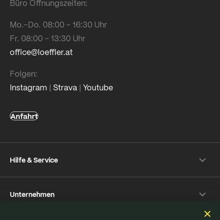
Büro Öffnungszeiten:
Mo.–Do. 08:00 – 16:30 Uhr
Fr. 08:00 – 13:30 Uhr
office@loeffler.at
Folgen:
Instagram
|
Strava
|
Youtube
Anfahrt
Hilfe & Service
Versand- & Zahlung
Unternehmen
Rückversand
Häufige Fragen
Über Löffler