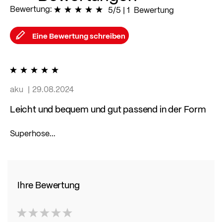
Bewertung:
100
% of
5/5
|
100
1
Bewertung
Eine Bewertung schreiben
100%
aku
29.08.2024
Leicht und bequem und gut passend in der Form
Superhose...
Ihre Bewertung