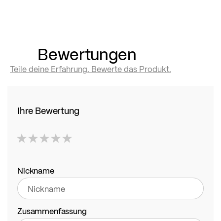
Bewertungen
Teile deine Erfahrung. Bewerte das Produkt.
Ihre Bewertung
1
2
3
4
5
star
stars
stars
stars
stars
Nickname
Zusammenfassung