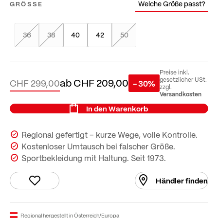
Welche Größe passt?
GRÖSSE
36
38
40
42
50
Preise inkl.
ab
CHF 209,00
gesetzlicher USt.
CHF 299,00
- 30%
zzgl.
Versandkosten
In den Warenkorb
Regional gefertigt – kurze Wege, volle Kontrolle.
Kostenloser Umtausch bei falscher Größe.
Sportbekleidung mit Haltung. Seit 1973.
Händler finden
Regional hergestellt in Österreich/Europa