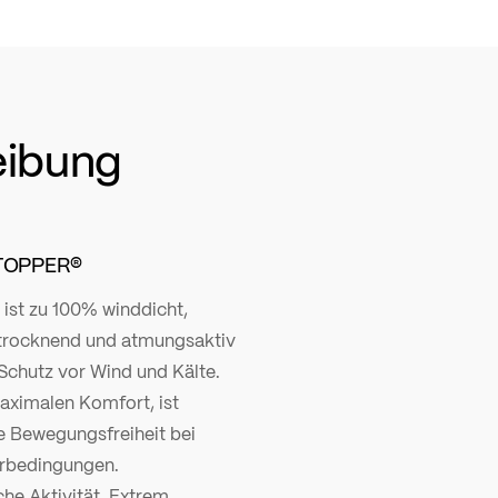
eibung
STOPPER®
st zu 100% winddicht,
l trocknend und atmungsaktiv
 Schutz vor Wind und Kälte.
maximalen Komfort, ist
e Bewegungsfreiheit bei
erbedingungen.
che Aktivität. Extrem