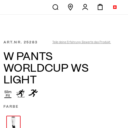
ART.NR.
25283
Teile deine Erfahrung. Bewerte das Produkt.
W PANTS
WORLDCUP WS
LIGHT
Slim
Fit
FARBE