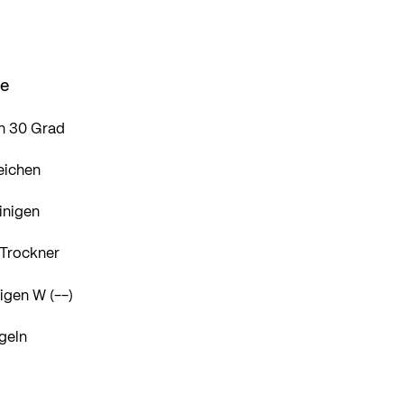
se
n 30 Grad
eichen
inigen
 Trockner
igen W (--)
geln