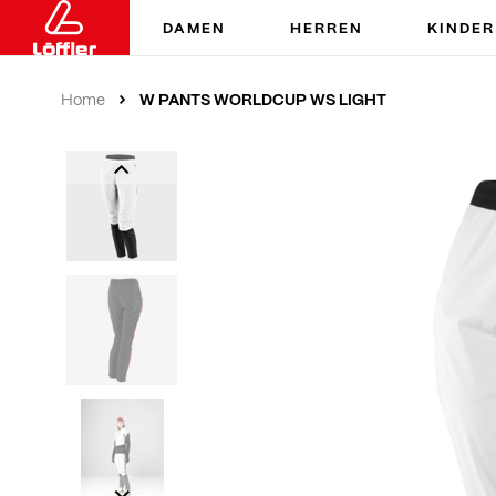
DAMEN
HERREN
KINDER
W PANTS WORLDCUP WS LIGHT
Home