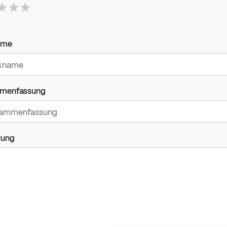
ame
menfassung
tung