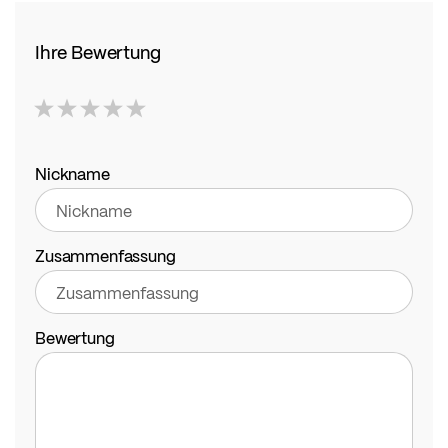
Ihre Bewertung
1
2
3
4
5
star
stars
stars
stars
stars
Nickname
Zusammenfassung
Bewertung