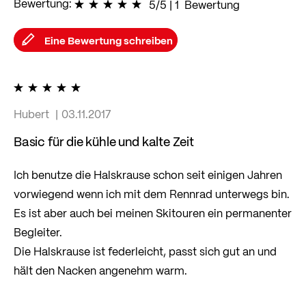
Bewertung:
100
% of
5/5
|
100
1
Bewertung
Eine Bewertung schreiben
100%
Hubert
03.11.2017
Basic für die kühle und kalte Zeit
Ich benutze die Halskrause schon seit einigen Jahren
vorwiegend wenn ich mit dem Rennrad unterwegs bin.
Es ist aber auch bei meinen Skitouren ein permanenter
Begleiter.
Die Halskrause ist federleicht, passt sich gut an und
hält den Nacken angenehm warm.