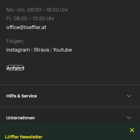
Mo.–Do. 08:00 – 16:30 Uhr
Fr. 08:00 – 13:30 Uhr
office@loeffler.at
Folgen:
Instagram
|
Strava
|
Youtube
Anfahrt
Hilfe & Service
Versand- & Zahlung
Unternehmen
Rückversand
Häufige Fragen
Über Löffler
Pflegetipps
Löffler Newsletter
Nachhaltigkeit