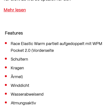
wettkampforientierten Langlauf entwickelt.
An der Vorderseite, Schultern, Kragen und Ärmeln
schützt das technische und leichte WPM-Pocket
Material vor Wind und Wasser.
Features
Elastisches Material an der Rückseite sorgt für
eine athletische Passform, so dass die Jacke eng
Race Elastic Warm partiell aufgedoppelt mit WPM
Pocket 2.0 (Vorderseite
und rennergonomisch sitzt. Kombinierbar mit der
Tight WORLDCUP DDP.
Schultern
Kragen
Ärmel)
Winddicht
Wasserabweisend
Atmungsaktiv