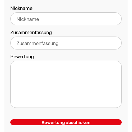
star
stars
stars
stars
stars
Nickname
Zusammenfassung
Bewertung
Bewertung abschicken