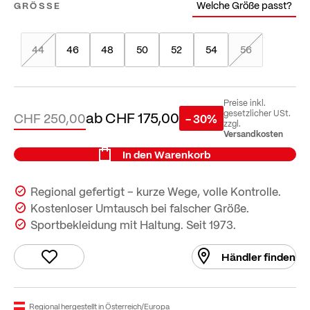
Welche Größe passt?
GRÖSSE
44
46
48
50
52
54
56
Preise inkl.
ab
CHF 175,00
gesetzlicher USt.
CHF 250,00
- 30%
zzgl.
Versandkosten
In den Warenkorb
Regional gefertigt – kurze Wege, volle Kontrolle.
Kostenloser Umtausch bei falscher Größe.
Sportbekleidung mit Haltung. Seit 1973.
Händler finden
Regional hergestellt in Österreich/Europa