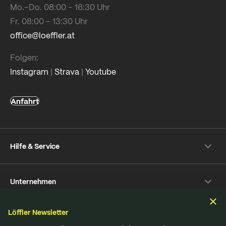
Mo.–Do. 08:00 – 16:30 Uhr
Fr. 08:00 – 13:30 Uhr
office@loeffler.at
Folgen:
Instagram
|
Strava
|
Youtube
Anfahrt
Hilfe & Service
Versand- & Zahlung
Unternehmen
Rückversand
Häufige Fragen
Über Löffler
Pflegetipps
Löffler Newsletter
Nachhaltigkeit
Nachhaltigkeit
Reparaturservice