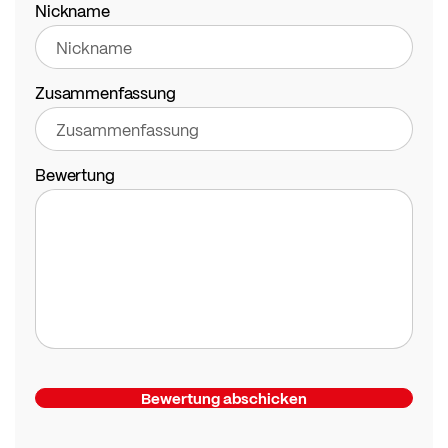
star
stars
stars
stars
stars
Nickname
Zusammenfassung
Bewertung
Bewertung abschicken