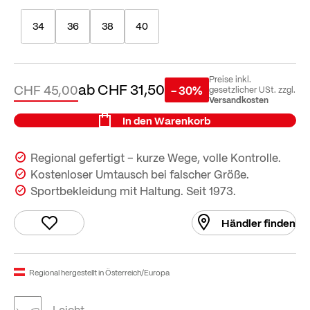
34
36
38
40
Preise inkl.
ab
CHF 31,50
CHF 45,00
- 30%
gesetzlicher USt. zzgl.
Versandkosten
In den Warenkorb
Regional gefertigt – kurze Wege, volle Kontrolle.
Kostenloser Umtausch bei falscher Größe.
Sportbekleidung mit Haltung. Seit 1973.
Händler finden
Regional hergestellt in Österreich/Europa
Leicht