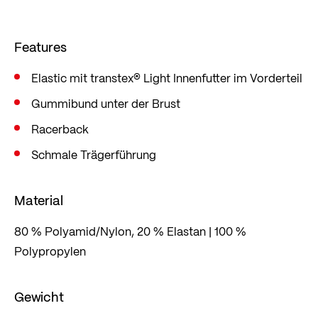
So bleibt das Körpergefühl selbst bei intensiver
Belastung angenehm trocken. Der multielastische
Features
Stoff sorgt für optimalen Halt und volle
Bewegungsfreiheit – ideal für Lauf-, Fitness- oder
Elastic mit transtex® Light Innenfutter im Vorderteil
Bergsport.
Gummibund unter der Brust
Racerback
Dieses Produkt ist
OEKO-TEX® MADE IN GREEN
Schmale Trägerführung
zertifiziert.
Die Lieferkette für dieses Produkt kann über den
Material
folgenden Link nachverfolgt werden:
Label-
80 % Polyamid/Nylon, 20 % Elastan | 100 %
Check
Polypropylen
Gewicht