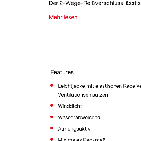
Der 2-Wege-Reißverschluss lässt si
die Jacke im sportlichen Slim Fit, 
Bewegung mitmacht.
Features
Leichtjacke mit elastischen Race V
Ventilationseinsätzen
Winddicht
Wasserabweisend
Atmungsaktiv
Minimales Packmaß