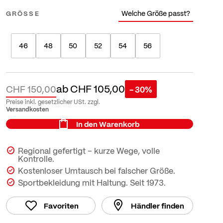
Welche Größe passt?
GRÖSSE
46
48
50
52
54
56
ab
CHF 105,00
CHF 150,00
- 30%
Preise inkl. gesetzlicher USt. zzgl.
Versandkosten
In den Warenkorb
Regional gefertigt – kurze Wege, volle
Kontrolle.
Kostenloser Umtausch bei falscher Größe.
Sportbekleidung mit Haltung. Seit 1973.
Favoriten
Händler finden