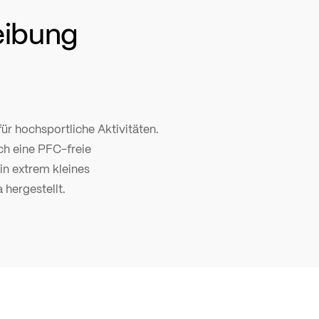
eibung
für hochsportliche Aktivitäten.
ch eine PFC-freie
in extrem kleines
 hergestellt.