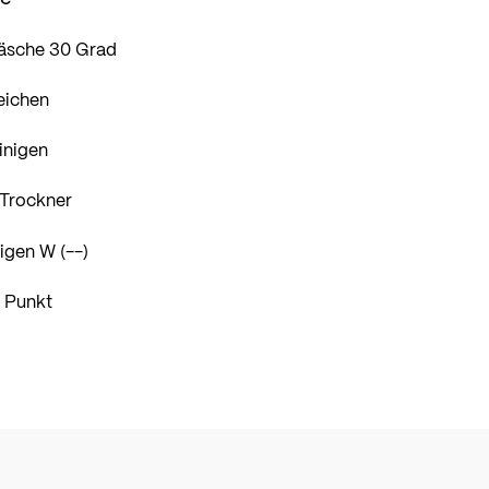
äsche 30 Grad
eichen
inigen
 Trockner
igen W (--)
1 Punkt