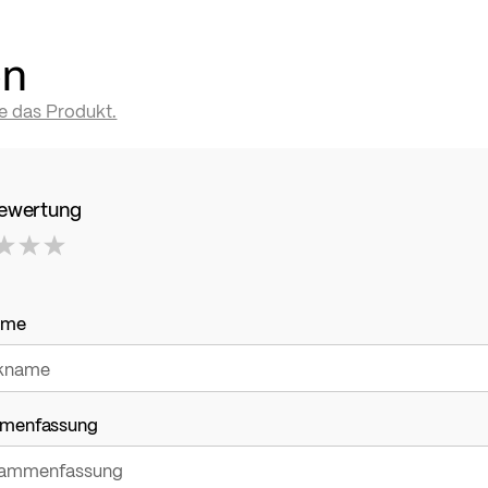
en
te das Produkt.
Bewertung
ame
menfassung