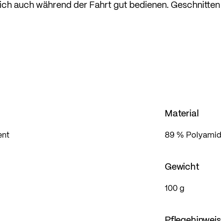
ch auch während der Fahrt gut bedienen. Geschnitten 
der eng am Körper anliegt und so sportartspezifisch jed
Material
ent
89 % Polyamid/
Gewicht
100 g
Pflegehinwei