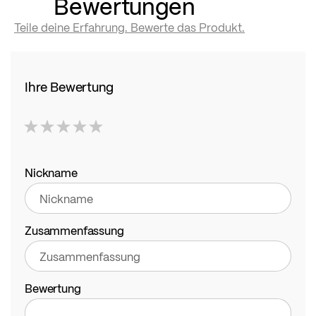
Bewertungen
Teile deine Erfahrung. Bewerte das Produkt.
Ihre Bewertung
1
2
3
4
5
star
stars
stars
stars
stars
Nickname
Zusammenfassung
Bewertung