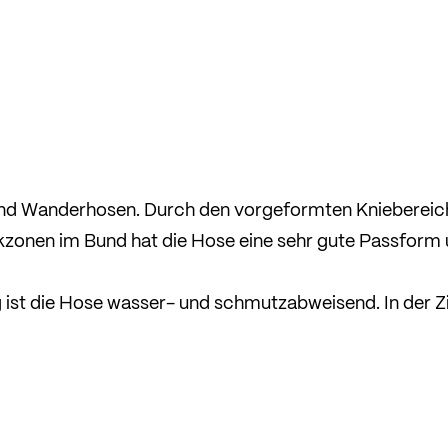
und Wanderhosen. Durch den vorgeformten Kniebereic
kzonen im Bund hat die Hose eine sehr gute Passform
 ist die Hose wasser- und schmutzabweisend. In der Z
Eingrifftaschen mit Reißverschluss lässt sich Wichti
illierung und viel Bewegungsfreiheit.