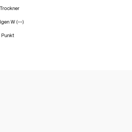
 Trockner
igen W (--)
1 Punkt