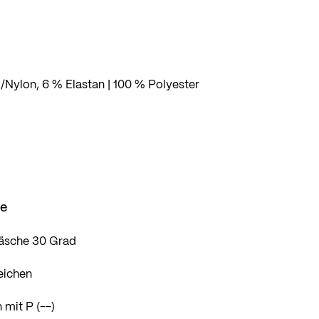
Nylon, 6 % Elastan | 100 % Polyester
se
äsche 30 Grad
eichen
 mit P (--)