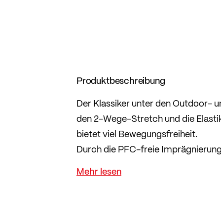
Produktbeschreibung
Der Klassiker unter den Outdoor- 
den 2-Wege-Stretch und die Elasti
bietet viel Bewegungsfreiheit.
Durch die PFC-freie Imprägnierung
Oberschenkeltasche und den beiden 
sicher verstauen.
Im geraden Comfort Fit mit wenig Ta