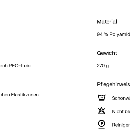
Material
94 % Polyamid/
Gewicht
rch PFC-freie
270 g
Pflegehinwei
ichen Elastikzonen
Schonw
Nicht bl
Reinigen