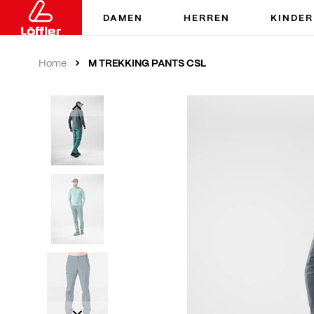
DAMEN
HERREN
KINDER
M TREKKING PANTS CSL
Home