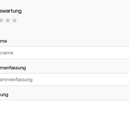
Bewertung
ame
menfassung
tung