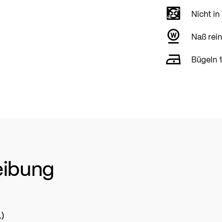
Nicht in
Naß rein
Bügeln 
eibung
)