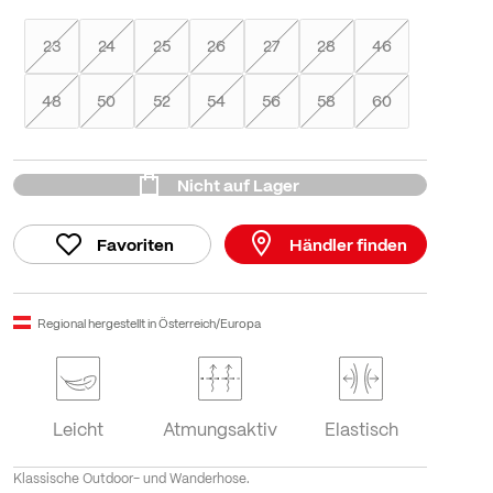
23
24
25
26
27
28
46
48
50
52
54
56
58
60
Nicht auf Lager
Favoriten
Händler finden
Regional hergestellt in Österreich/Europa
Leicht
Atmungsaktiv
Elastisch
Klassische Outdoor- und Wanderhose.