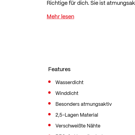
Richtige für dich. Sie ist atmungsa
einen kühlen und vor allem trocken
Das wasserdichte 2,5-Lagen Materia
Verstaubeutel passt die Jacke müh
Der Frontreißverschluss ist wasser
sind ebenfalls wasserabweisend. Im 
sitzt und somit ausreichend Bewegu
Features
Wasserdicht
Winddicht
Besonders atmungsaktiv
2,5-Lagen Material
Verschweißte Nähte