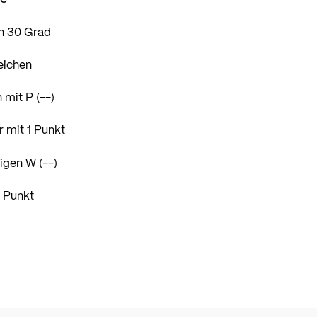
n 30 Grad
eichen
 mit P (--)
 mit 1 Punkt
igen W (--)
1 Punkt