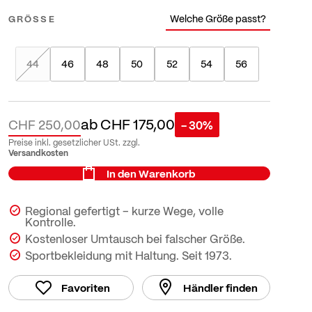
Welche Größe passt?
GRÖSSE
44
46
48
50
52
54
56
ab
CHF 175,00
CHF 250,00
- 30%
Preise inkl. gesetzlicher USt. zzgl.
Versandkosten
In den Warenkorb
Regional gefertigt – kurze Wege, volle
Kontrolle.
Kostenloser Umtausch bei falscher Größe.
Sportbekleidung mit Haltung. Seit 1973.
Favoriten
Händler finden