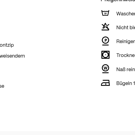
Wasche
Nicht bl
Reinigen
ontzip
Trockner
abweisendem
Naß rein
Bügeln 
se