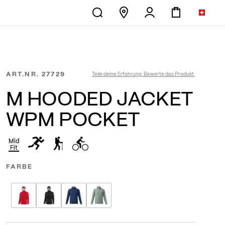
ART.NR.
27729
Teile deine Erfahrung. Bewerte das Produkt.
M HOODED JACKET
WPM POCKET
Mid
Fit
FARBE