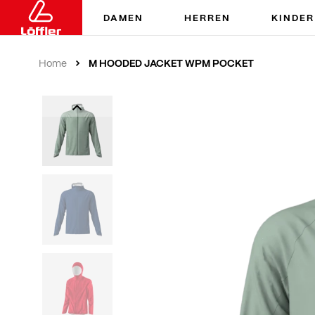
DAMEN
HERREN
KINDER
M HOODED JACKET WPM POCKET
Home