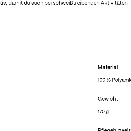
ktiv, damit du auch bei schweißtreibenden Aktivitäten
en Kopf behältst.
l lässt sich sehr gut komprimieren und dank integrie
elos in jeden Rucksack.
abweisend und hinterlegt, die Reißverschlüsse der Tas
beliebten Mid Fit, der locker, aber dennoch figurbeto
ngsfreiheit bietet.
Material
100 % Polyamid
Gewicht
170 g
Pflegehinwei