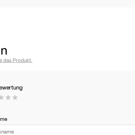
en
te das Produkt.
Bewertung
ame