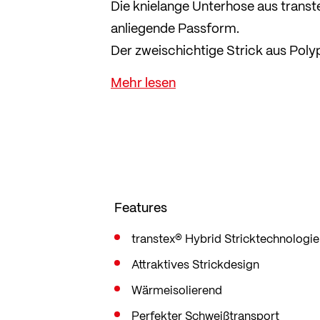
Die knielange Unterhose aus transt
anliegende Passform.
Der zweischichtige Strick aus Pol
TENCEL™ und Baumwolle an der Auße
angenehm auf der Haut.
Das Material trocknet sehr schnel
Begleiter für einen Tag auf der Pis
Abenteuer.
Features
transtex® Hybrid Stricktechnologie
Attraktives Strickdesign
Wärmeisolierend
Perfekter Schweißtransport