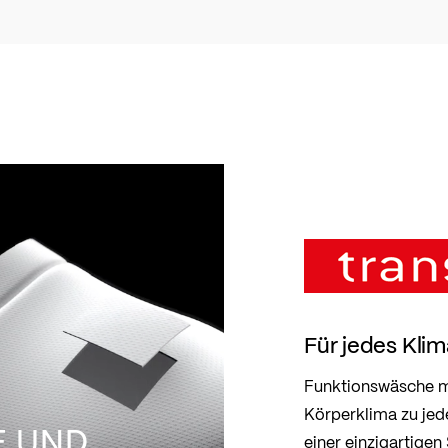
Für jedes Kl
Funktionswäsche mi
Körperklima zu jed
E UND
einer einzigartigen