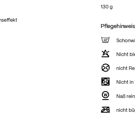
130 g
nseffekt
Pflegehinwei
Schonw
Nicht bl
nicht Re
Nicht in
Naß rein
nicht bü