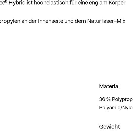
ex® Hybrid ist hochelastisch für eine eng am Körper
ypropylen an der Innenseite und dem Naturfaser-Mix
nseite bietet hohe Bewegungsfreiheit und ist sehr
l, ist geruchshemmend und wärmeisolierend. Der perfe
te, ein anspruchsvolles Langlauf- oder Skitouren-
Material
36 % Polypropy
Polyamid/Nylon
Gewicht