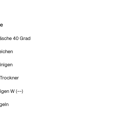
se
äsche 40 Grad
eichen
inigen
 Trockner
igen W (--)
geln