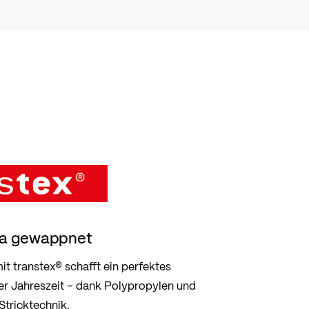
ima gewappnet
t transtex® schafft ein perfektes
er Jahreszeit – dank Polypropylen und
 Stricktechnik.