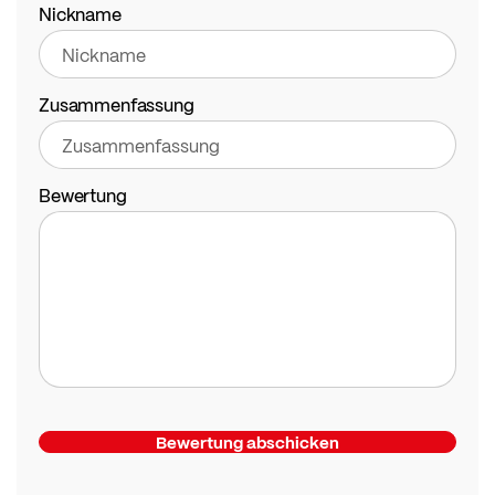
star
stars
stars
stars
stars
Nickname
Zusammenfassung
Bewertung
Bewertung abschicken