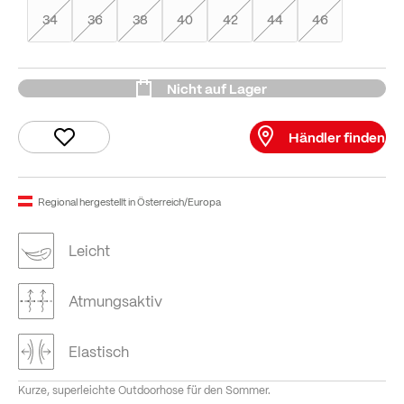
34
36
38
40
42
44
46
Nicht auf Lager
Händler finden
Regional hergestellt in Österreich/Europa
Leicht
Atmungsaktiv
Elastisch
Kurze, superleichte Outdoorhose für den Sommer.