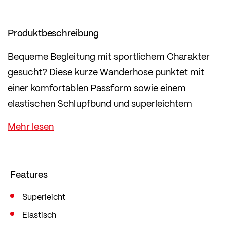
Produktbeschreibung
Bequeme Begleitung mit sportlichem Charakter
gesucht? Diese kurze Wanderhose punktet mit
einer komfortablen Passform sowie einem
elastischen Schlupfbund und superleichtem
Material.
Die perfekten Voraussetzungen für anstrengende
Anstiege, lange Überschreitungen oder
gemütliche Wanderungen im Sommer. Dank einer
Features
umweltfreundlichen PFC-freien Imprägnierung ist
die Shorts sogar wasserabweisend.
Superleicht
Laser-cut Ventilationslöcher sorgen für
Elastisch