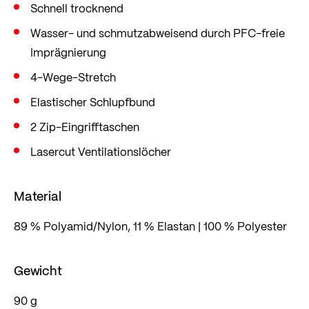
zusätzliche Belüftung.
Schnell trocknend
Wasser- und schmutzabweisend durch PFC-freie
Imprägnierung
4-Wege-Stretch
Elastischer Schlupfbund
2 Zip-Eingrifftaschen
Lasercut Ventilationslöcher
Material
89 % Polyamid/Nylon, 11 % Elastan | 100 % Polyester
Gewicht
90 g