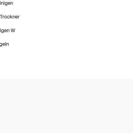
inigen
 Trockner
nigen W
geln