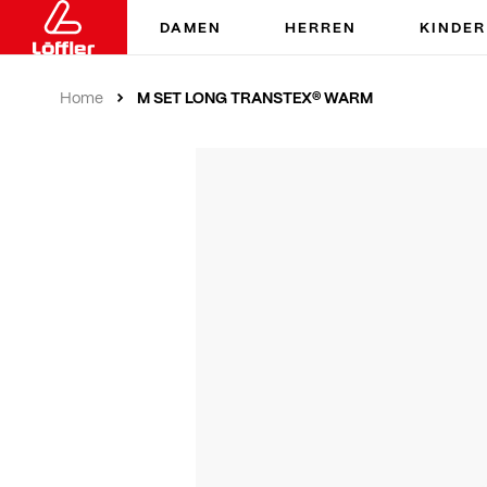
DAMEN
HERREN
KINDER
M SET LONG TRANSTEX® WARM
Home