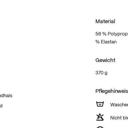
Material
56 % Polypropy
% Elastan
Gewicht
370 g
Pflegehinwei
ndhals
Wasche
nd
Nicht bl