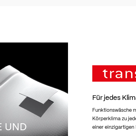
Für jedes Kl
Funktionswäsche mi
Körperklima zu jed
E UND
einer einzigartigen