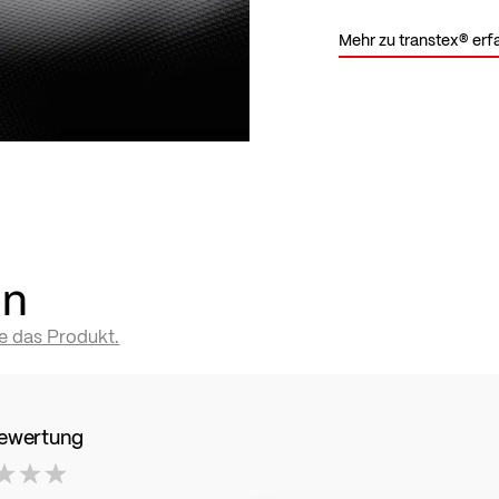
Mehr zu transtex® erf
en
te das Produkt.
Bewertung