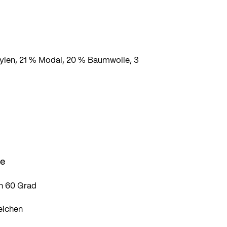
len, 21 % Modal, 20 % Baumwolle, 3
se
n 60 Grad
eichen