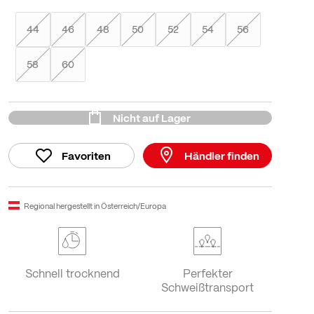
44
46
48
50
52
54
56
58
60
Nicht auf Lager
Favoriten
Händler finden
Regional hergestellt in Österreich/Europa
Schnell trocknend
Perfekter
Schweißtransport