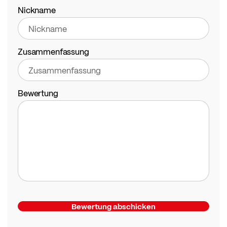
star
stars
stars
stars
stars
Nickname
Zusammenfassung
Bewertung
Bewertung abschicken