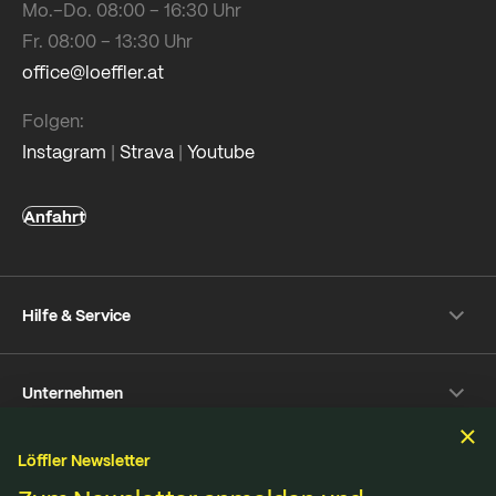
Mo.–Do. 08:00 – 16:30 Uhr
Fr. 08:00 – 13:30 Uhr
office@loeffler.at
Folgen:
Instagram
|
Strava
|
Youtube
Anfahrt
Hilfe & Service
Versand- & Zahlung
Unternehmen
Rückversand
Häufige Fragen
Über Löffler
Pflegetipps
Löffler Newsletter
Nachhaltigkeit
Nachhaltigkeit
Reparaturservice