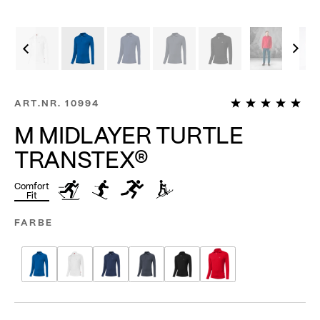
1
ART.NR.
10994
M MIDLAYER TURTLE
TRANSTEX®
Comfort
Fit
FARBE