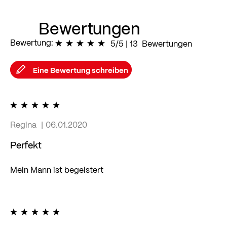
Bewertungen
Bewertung:
100
% of
5/5
|
100
13
Bewertungen
Eine Bewertung schreiben
100%
Regina
06.01.2020
Perfekt
Mein Mann ist begeistert
100%