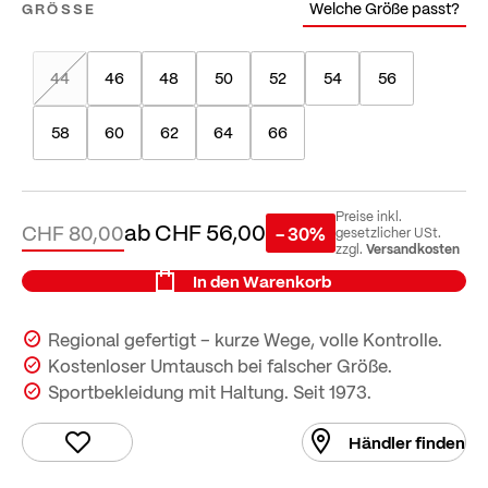
Welche Größe passt?
GRÖSSE
44
46
48
50
52
54
56
58
60
62
64
66
Preise inkl.
ab
CHF 56,00
CHF 80,00
- 30%
gesetzlicher USt.
Versandkosten
zzgl.
In den Warenkorb
Regional gefertigt – kurze Wege, volle Kontrolle.
Kostenloser Umtausch bei falscher Größe.
Sportbekleidung mit Haltung. Seit 1973.
Händler finden