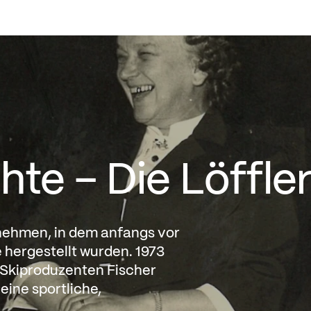
ÜBER LÖFFLER
onik
te – Die Löffle
ernehmen, in dem anfangs vor
hergestellt wurden. 1973
n Skiproduzenten Fischer
ine sportliche,