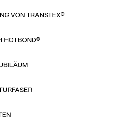
UNG VON TRANSTEX®
CH HOTBOND®
JUBILÄUM
ATURFASER
ITEN