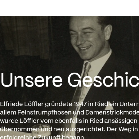
DAMEN
HERREN
KINDER
Unsere Geschichte – Die Löffler Chr
Unsere Geschich
Elfriede Löffler gründete 1947 in Ried ein Unt
allem Feinstrumpfhosen und Damenstrickmode 
wurde Löffler vom ebenfalls in Ried ansässige
übernommen und neu ausgerichtet. Der Weg in e
erfolgreiche Zukunft begann…