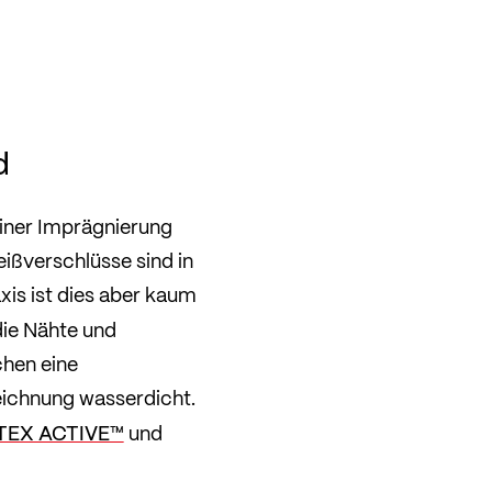
d
einer Imprägnierung
ißverschlüsse sind in
xis ist dies aber kaum
ie Nähte und
chen eine
eichnung wasserdicht.
TEX ACTIVE™
und