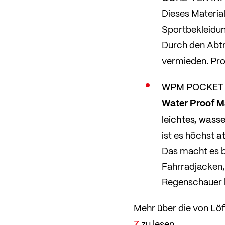
Dieses Materia
Sportbekleidun
Durch den Abtr
vermieden. Pro
WPM POCKET
Water Proof Ma
leichtes, wass
a
ist es höchst
Das macht es b
Fahrradjacken
Regenschauer b
Mehr über die von Löff
Z
zu lesen.