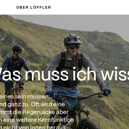
ÜBER LÖFFLER
ich wissen?
as muss ich wi
 eines sein müssen:
und ganz zu. Oft wird eine
Kommt die Regenjacke aber
h eine weitere Kernfunktion
n nicht von innen heraus