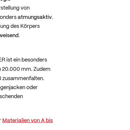
rstellung von
atmungsaktiv
sonders
.
zung des Körpers
weisend
.
R ist ein besonders
von 20.000 mm. Zudem
ß
zusammenfalten.
egenjacken oder
aschenden
Materialien von A bis
r