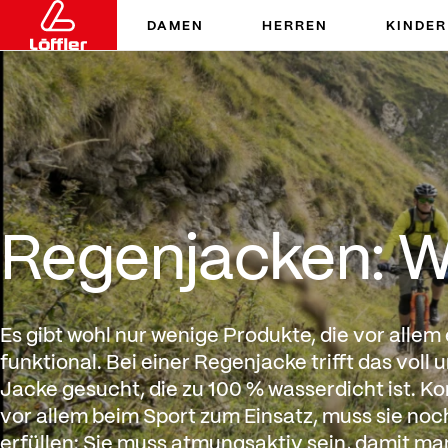
DAMEN
HERREN
KINDER
Regenjacken: Was muss 
Regenjacken: W
Es gibt wohl nur wenige Produkte, die vor allem
funktional. Bei einer Regenjacke trifft das voll 
Jacke gesucht, die zu 100 % wasserdicht ist. 
vor allem beim Sport zum Einsatz, muss sie noc
erfüllen: Sie muss atmungsaktiv sein, damit ma