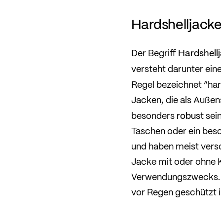
Hardshelljacke
Hardshell
Der Begriff
versteht darunter ein
Regel bezeichnet “har
Jacken, die als Auße
robust
besonders
sein
Taschen oder ein bes
und haben meist versc
Jacke mit oder ohne K
Verwendungszwecks. J
vor Regen geschützt 