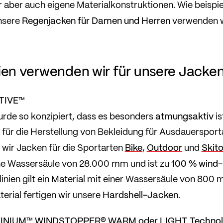
 aber auch eigene Materialkonstruktionen. Wie beisp
Regenjacken für Damen und Herren
unsere
verwenden w
ien verwenden wir für unsere Jacke
TIVE™
atmungsaktiv
urde so konzipiert, dass es besonders
is
 für die Herstellung von Bekleidung für Ausdauersport
Bike
Outdoor
Skito
n wir Jacken für die Sportarten
,
und
100 % wind-
ine Wassersäule von 28.000 mm und ist zu
nien gilt ein Material mit einer Wassersäule von 800 
Hardshell-Jacken
erial fertigen wir unsere
.
INIUM™ WINDSTOPPER® WARM oder LIGHT Technol