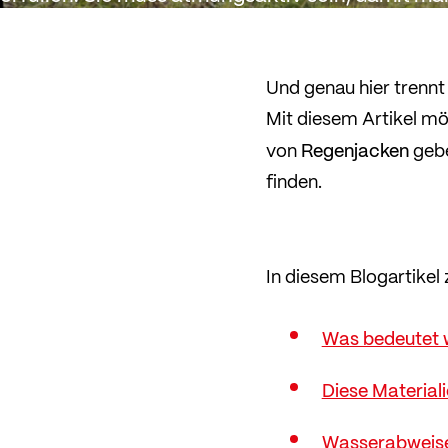
schwitzt und die Feuchtigkeit gut vom Körper 
kann.
Und genau hier trennt
Mit diesem Artikel mö
Regenjacken
von
gebe
finden.
In diesem Blogartikel 
Was bedeutet 
Diese Material
Wasserabweise