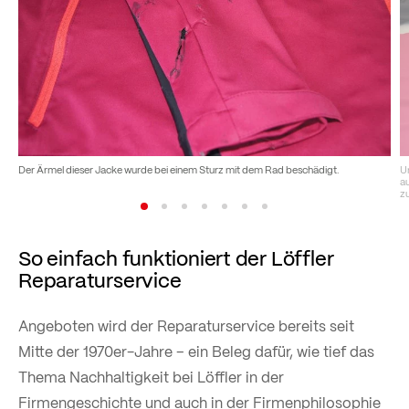
Der Ärmel dieser Jacke wurde bei einem Sturz mit dem Rad beschädigt.
U
au
z
So einfach funktioniert der Löffler
Reparaturservice
Angeboten wird der Reparaturservice bereits seit
Mitte der 1970er-Jahre – ein Beleg dafür, wie tief das
Thema Nachhaltigkeit bei Löffler in der
Firmengeschichte und auch in der Firmenphilosophie