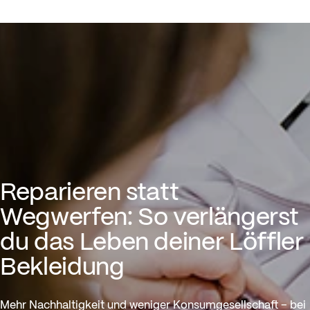
Reparieren statt Wegwerfen: S
Reparieren statt
Wegwerfen: So verlängerst
du das Leben deiner Löffler
Bekleidung
Mehr Nachhaltigkeit und weniger Konsumgesellschaft – bei