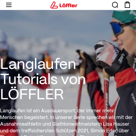
Langlaufen Tutorials von LÖF
Langlaufen
Tutorials von
LÖFFLER
Langlaufen ist ein Ausdauersport, der immer mehr
Menschen begeistert. In unserer Serie sprechen wir mit der
Ausnahmeathletin und Biathlonweltmeisterin Lisa Hauser
und dem treffsichersten Schützen 2021, Simon Eder, über