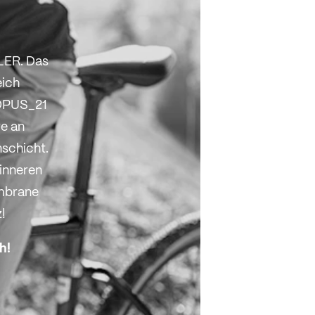
FLER. Das
eich
OPUS_21
re an
nschicht.
inneren
embrane
z!
h!