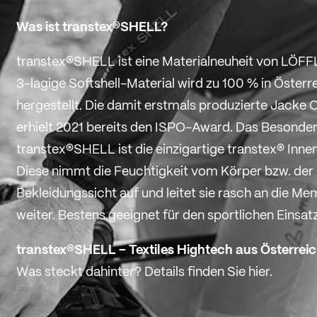
Was ist transtex®SHELL?
transtex®SHELL
ist eine Materialneuheit von LÖF
3-lagige Softshell-Material wird zu 100 % in Österr
hergestellt. Die damit erstmals produzierte
Jacke 
erhielt 2021 bereits den
ISPO-Award
. Das Besonde
transtex®SHELL
ist die einzigartige transtex® Inne
Diese nimmt die Feuchtigkeit vom Körper bzw. der 
Bekleidungssicht auf und leitet sie rasch an die M
weiter. Bestens geeignet für den sportlichen Einsat
transtex®SHELL – Textiles Hightech aus Österreic
Was steckt dahinter? Details finden Sie hier.