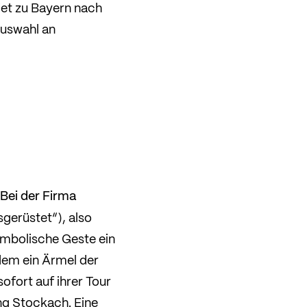
iet zu Bayern nach
Auswahl an
Bei der Firma
gerüstet“), also
ymbolische Geste ein
dem ein Ärmel der
fort auf ihrer Tour
ng Stockach. Eine