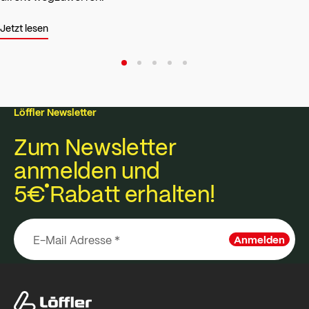
Jetzt lesen
Löffler Newsletter
Zum Newsletter
anmelden und
5€
Rabatt erhalten!
Anmelden