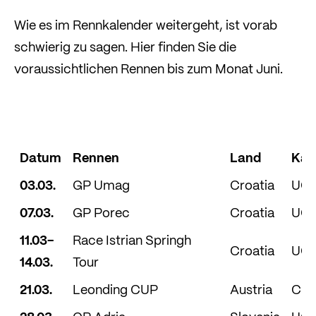
Wie es im Rennkalender weitergeht, ist vorab
schwierig zu sagen. Hier finden Sie die
voraussichtlichen Rennen bis zum Monat Juni.
Datum
Rennen
Land
Kat
03.03.
GP Umag
Croatia
UCI 
07.03.
GP Porec
Croatia
UCI 
11.03-
Race Istrian Springh
Croatia
UCI 
14.03.
Tour
21.03.
Leonding CUP
Austria
CU