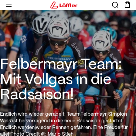
Felbermayr Team: Mit Vollgas i
Felbermayr Team:
Mit Vollgas in die
Radsaison!
Endlich wird wieder geradelt: Team Felbermayr Simplon
Wels ist hervorragend in die neue Radsaison gestartet.
Endlich werden wieder Rennen gefahren. Eine Freude für
alle! Photo Credit ©: Mario Stiehl