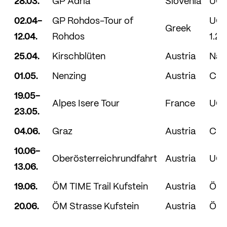
28.03.
GP Adria
Slovenia
UCI 
02.04-
GP Rohdos-Tour of
UCI
Greek
12.04.
Rohdos
1.2/
25.04.
Kirschblüten
Austria
Nati
01.05.
Nenzing
Austria
CU
19.05-
Alpes Isere Tour
France
UCI 
23.05.
04.06.
Graz
Austria
CU
10.06-
Oberösterreichrundfahrt
Austria
UCI 
13.06.
19.06.
ÖM TIME Trail Kufstein
Austria
ÖM
20.06.
ÖM Strasse Kufstein
Austria
ÖM