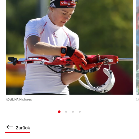
©GEPA Pictures
©
Zurück