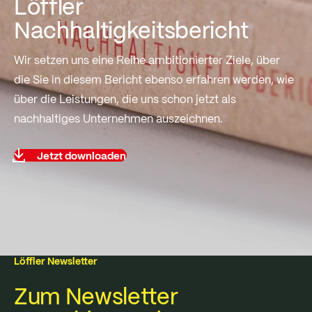
Löffler
Nachhaltigkeitsbericht
Wir setzen uns eine Reihe ambitionierter Ziele, über
die Sie in diesem Bericht ebenso erfahren werden, wie
über die Leistungen, die uns schon jetzt als
nachhaltiges Unternehmen auszeichnen.
Jetzt downloaden
Löffler Newsletter
Zum Newsletter